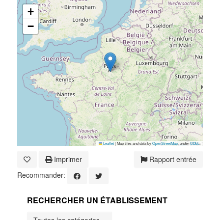
+
−
Leaflet
|
Map tiles and data by
OpenStreetMap
, under
ODbL
.
Imprimer
Rapport entrée
Recommander:
RECHERCHER UN ÉTABLISSEMENT