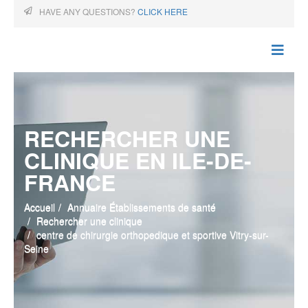
HAVE ANY QUESTIONS?
CLICK HERE
RECHERCHER UNE
CLINIQUE EN ILE-DE-
FRANCE
Accueil
Annuaire Établissements de santé
Rechercher une clinique
centre de chirurgie orthopedique et sportive Vitry-sur-
Seine